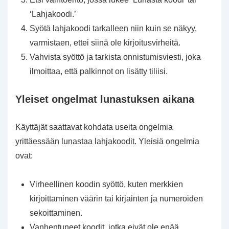
‘Lahjakoodi.’
Syötä lahjakoodi tarkalleen niin kuin se näkyy,
varmistaen, ettei siinä ole kirjoitusvirheitä.
Vahvista syöttö ja tarkista onnistumisviesti, joka
ilmoittaa, että palkinnot on lisätty tiliisi.
Yleiset ongelmat lunastuksen aikana
Käyttäjät saattavat kohdata useita ongelmia
yrittäessään lunastaa lahjakoodit. Yleisiä ongelmia
ovat:
Virheellinen koodin syöttö, kuten merkkien
kirjoittaminen väärin tai kirjainten ja numeroiden
sekoittaminen.
Vanhentuneet koodit, jotka eivät ole enää