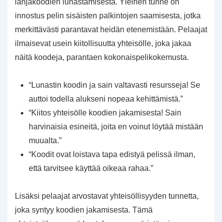
lahjakoodien lunastamisesta. Yleinen tunne on
innostus pelin sisäisten palkintojen saamisesta, jotka
merkittävästi parantavat heidän etenemistään. Pelaajat
ilmaisevat usein kiitollisuutta yhteisölle, joka jakaa
näitä koodeja, parantaen kokonaispelikokemusta.
“Lunastin koodin ja sain valtavasti resursseja! Se
auttoi todella alukseni nopeaa kehittämistä.”
“Kiitos yhteisölle koodien jakamisesta! Sain
harvinaisia esineitä, joita en voinut löytää mistään
muualta.”
“Koodit ovat loistava tapa edistyä pelissä ilman,
että tarvitsee käyttää oikeaa rahaa.”
Lisäksi pelaajat arvostavat yhteisöllisyyden tunnetta,
joka syntyy koodien jakamisesta. Tämä