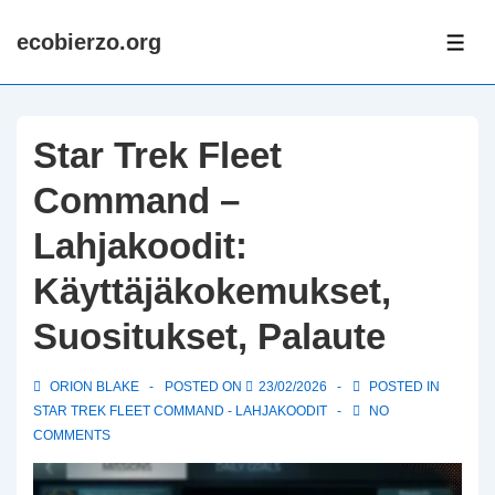
↓
ecobierzo.org
Skip
ME
to
Main
Content
Star Trek Fleet
Command –
Lahjakoodit:
Käyttäjäkokemukset,
Suositukset, Palaute
ORION BLAKE
POSTED ON
23/02/2026
POSTED IN
STAR TREK FLEET COMMAND - LAHJAKOODIT
NO
COMMENTS