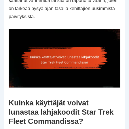
saattanut vanhentua tai sitä on raportoitu väärin, joten
on tärkeää pysyä ajan tasalla kehittäjien uusimmista
päivityksistä.
Kuinka käyttäjät voivat
lunastaa lahjakoodit Star Trek
Fleet Commandissa?