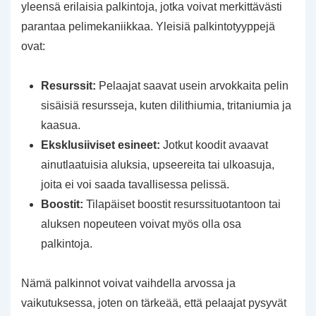
yleensä erilaisia palkintoja, jotka voivat merkittävästi
parantaa pelimekaniikkaa. Yleisiä palkintotyyppejä
ovat:
Resurssit:
Pelaajat saavat usein arvokkaita pelin
sisäisiä resursseja, kuten dilithiumia, tritaniumia ja
kaasua.
Eksklusiiviset esineet:
Jotkut koodit avaavat
ainutlaatuisia aluksia, upseereita tai ulkoasuja,
joita ei voi saada tavallisessa pelissä.
Boostit:
Tilapäiset boostit resurssituotantoon tai
aluksen nopeuteen voivat myös olla osa
palkintoja.
Nämä palkinnot voivat vaihdella arvossa ja
vaikutuksessa, joten on tärkeää, että pelaajat pysyvät