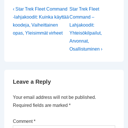
Post
Previous
Next
‹ Star Trek Fleet Command
Star Trek Fleet
Post
Post
navigation
-lahjakoodit: Kuinka käyttää
Command –
is
is
koodeja, Vaiheittainen
Lahjakoodit:
opas, Yleisimmät virheet
Yhteisökilpailut,
Arvonnat,
Osallistuminen ›
Leave a Reply
Your email address will not be published.
Required fields are marked
*
Comment
*