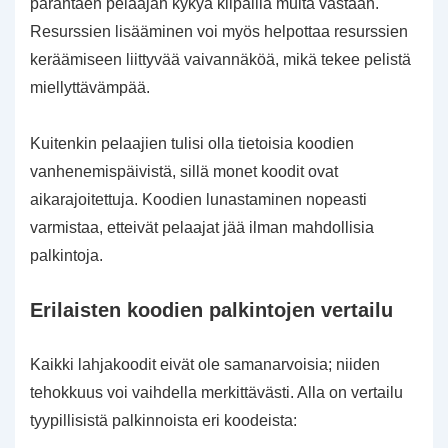
parantaen pelaajan kykyä kilpailla muita vastaan.
Resurssien lisääminen voi myös helpottaa resurssien
keräämiseen liittyvää vaivannäköä, mikä tekee pelistä
miellyttävämpää.
Kuitenkin pelaajien tulisi olla tietoisia koodien
vanhenemispäivistä, sillä monet koodit ovat
aikarajoitettuja. Koodien lunastaminen nopeasti
varmistaa, etteivät pelaajat jää ilman mahdollisia
palkintoja.
Erilaisten koodien palkintojen vertailu
Kaikki lahjakoodit eivät ole samanarvoisia; niiden
tehokkuus voi vaihdella merkittävästi. Alla on vertailu
tyypillisistä palkinnoista eri koodeista: