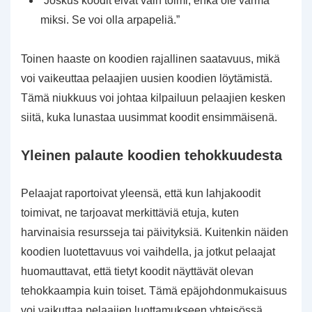
“Joskus koodit eivät vain toimi, enkä ole varma
miksi. Se voi olla arpapeliä.”
Toinen haaste on koodien rajallinen saatavuus, mikä
voi vaikeuttaa pelaajien uusien koodien löytämistä.
Tämä niukkuus voi johtaa kilpailuun pelaajien kesken
siitä, kuka lunastaa uusimmat koodit ensimmäisenä.
Yleinen palaute koodien tehokkuudesta
Pelaajat raportoivat yleensä, että kun lahjakoodit
toimivat, ne tarjoavat merkittäviä etuja, kuten
harvinaisia resursseja tai päivityksiä. Kuitenkin näiden
koodien luotettavuus voi vaihdella, ja jotkut pelaajat
huomauttavat, että tietyt koodit näyttävät olevan
tehokkaampia kuin toiset. Tämä epäjohdonmukaisuus
voi vaikuttaa pelaajien luottamukseen yhteisössä