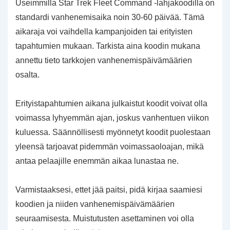
Useimmilla Star Trek Fleet Command -lahjakoodilla on
standardi vanhenemisaika noin 30-60 päivää. Tämä
aikaraja voi vaihdella kampanjoiden tai erityisten
tapahtumien mukaan. Tarkista aina koodin mukana
annettu tieto tarkkojen vanhenemispäivämäärien
osalta.
Erityistapahtumien aikana julkaistut koodit voivat olla
voimassa lyhyemmän ajan, joskus vanhentuen viikon
kuluessa. Säännöllisesti myönnetyt koodit puolestaan
yleensä tarjoavat pidemmän voimassaoloajan, mikä
antaa pelaajille enemmän aikaa lunastaa ne.
Varmistaaksesi, ettet jää paitsi, pidä kirjaa saamiesi
koodien ja niiden vanhenemispäivämäärien
seuraamisesta. Muistutusten asettaminen voi olla