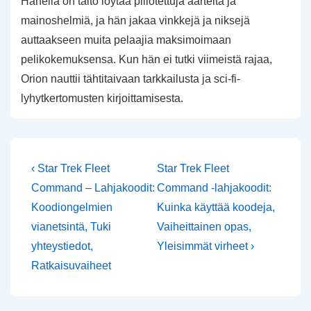
Hänellä on taito löytää piilotettuja aarteita ja
mainoshelmiä, ja hän jakaa vinkkejä ja niksejä
auttaakseen muita pelaajia maksimoimaan
pelikokemuksensa. Kun hän ei tutki viimeistä rajaa,
Orion nauttii tähtitaivaan tarkkailusta ja sci-fi-
lyhytkertomusten kirjoittamisesta.
Post
Previous
Next
‹ Star Trek Fleet
Star Trek Fleet
Post
Post
navigation
Command – Lahjakoodit:
Command -lahjakoodit:
is
is
Koodiongelmien
Kuinka käyttää koodeja,
vianetsintä, Tuki
Vaiheittainen opas,
yhteystiedot,
Yleisimmät virheet ›
Ratkaisuvaiheet