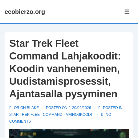
↓
ecobierzo.org
Skip
ME
to
Main
Content
Star Trek Fleet
Command Lahjakoodit:
Koodin vanheneminen,
Uudistamisprosessit,
Ajantasalla pysyminen
ORION BLAKE
POSTED ON
20/02/2026
POSTED IN
STAR TREK FLEET COMMAND - MAINOSKOODIT
NO
COMMENTS