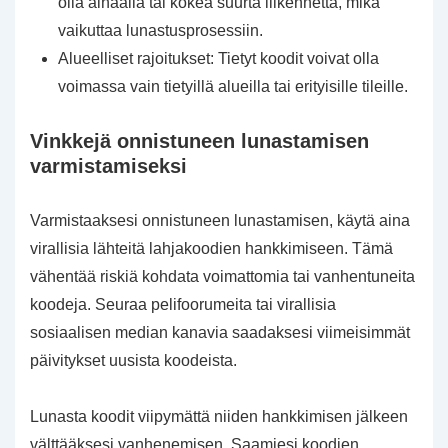
olla alhaalla tai kokea suurta liikennettä, mikä
vaikuttaa lunastusprosessiin.
Alueelliset rajoitukset: Tietyt koodit voivat olla
voimassa vain tietyillä alueilla tai erityisille tileille.
Vinkkejä onnistuneen lunastamisen
varmistamiseksi
Varmistaaksesi onnistuneen lunastamisen, käytä aina
virallisia lähteitä lahjakoodien hankkimiseen. Tämä
vähentää riskiä kohdata voimattomia tai vanhentuneita
koodeja. Seuraa pelifoorumeita tai virallisia
sosiaalisen median kanavia saadaksesi viimeisimmät
päivitykset uusista koodeista.
Lunasta koodit viipymättä niiden hankkimisen jälkeen
välttääksesi vanhenemisen. Saamiesi koodien