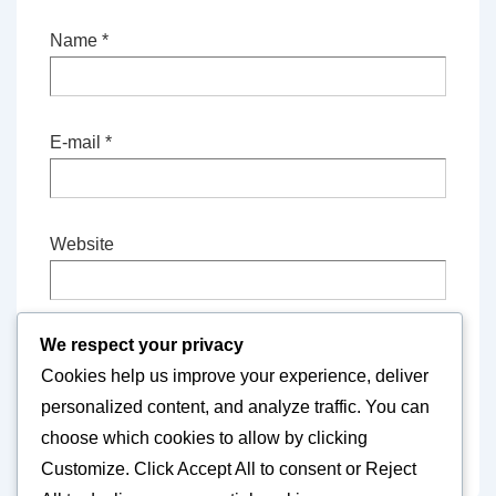
Name
*
E-mail
*
Website
We respect your privacy
Save my name, email, and website in this
Cookies help us improve your experience, deliver
browser for the next time I comment.
personalized content, and analyze traffic. You can
choose which cookies to allow by clicking
Customize
. Click
Accept All
to consent or
Reject