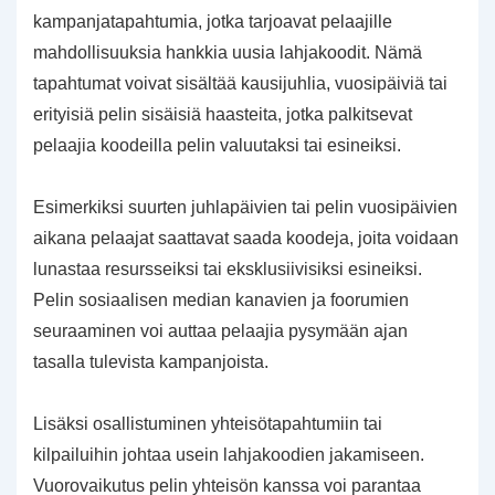
kampanjatapahtumia, jotka tarjoavat pelaajille
mahdollisuuksia hankkia uusia lahjakoodit. Nämä
tapahtumat voivat sisältää kausijuhlia, vuosipäiviä tai
erityisiä pelin sisäisiä haasteita, jotka palkitsevat
pelaajia koodeilla pelin valuutaksi tai esineiksi.
Esimerkiksi suurten juhlapäivien tai pelin vuosipäivien
aikana pelaajat saattavat saada koodeja, joita voidaan
lunastaa resursseiksi tai eksklusiivisiksi esineiksi.
Pelin sosiaalisen median kanavien ja foorumien
seuraaminen voi auttaa pelaajia pysymään ajan
tasalla tulevista kampanjoista.
Lisäksi osallistuminen yhteisötapahtumiin tai
kilpailuihin johtaa usein lahjakoodien jakamiseen.
Vuorovaikutus pelin yhteisön kanssa voi parantaa