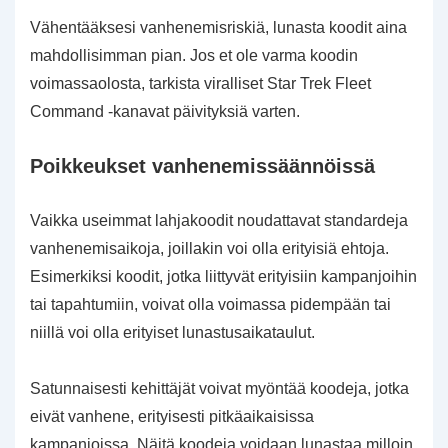
Vähentääksesi vanhenemisriskiä, lunasta koodit aina
mahdollisimman pian. Jos et ole varma koodin
voimassaolosta, tarkista viralliset Star Trek Fleet
Command -kanavat päivityksiä varten.
Poikkeukset vanhenemissäännöissä
Vaikka useimmat lahjakoodit noudattavat standardeja
vanhenemisaikoja, joillakin voi olla erityisiä ehtoja.
Esimerkiksi koodit, jotka liittyvät erityisiin kampanjoihin
tai tapahtumiin, voivat olla voimassa pidempään tai
niillä voi olla erityiset lunastusaikataulut.
Satunnaisesti kehittäjät voivat myöntää koodeja, jotka
eivät vanhene, erityisesti pitkäaikaisissa
kampanjoissa. Näitä koodeja voidaan lunastaa milloin